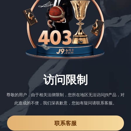
访问限制
尊敬的用户，由于相关法律限制，您所在地区无法访问J9产品，对
此造成的不便，我们深表歉意，您如有疑问请联系客服。
联系客服