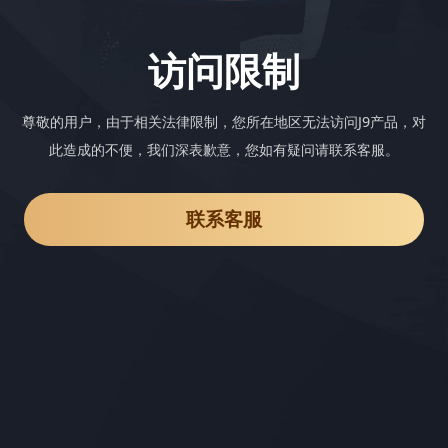
访问限制
尊敬的用户，由于相关法律限制，您所在地区无法访问J9产品，对
此造成的不便，我们深表歉意，您如有疑问请联系客服。
联系客服